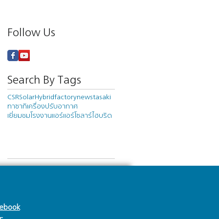
ซ่อมบำรุง
Follow Us
Search By Tags
CSR
SolarHybrid
factory
news
tasaki
ทาซากิ
เครื่องปรับอากาศ
เยี่ยมชมโรงงาน
แอร์
แอร์โซลาร์ไฮบริด
ebook