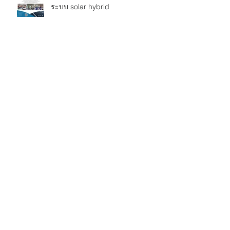
ระบบ solar hybrid
ยินดีต้อนรับคณะเยี่ยมชมโรงงาน
จาก ห้างหุ้นส่วนจำกัด ใจดีดีไซน์
ยินดีต้อนรับคณะเยี่ยมชมโรงงาน
จาก มหาวิทยาลัยเทคโนโลยี
พระจอมเกล้าพระนครเหนือ
ยินดีต้อนรับคณะเยี่ยมชมโรงงาน
จาก บริษัท เอส วี วิศวกรรม แอนด์
เทรดดิ้ง จำกัด