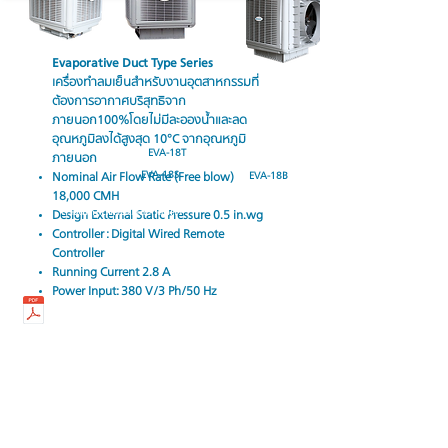
Evaporative Duct Type Series
เครื่องทำลมเย็นสำหรับงานอุตสาหกรรมที่
ต้องการอากาศบริสุทธิจาก
ภายนอก100%โดยไม่มีละอองน้ำและลด
อุณหภูมิลงได้สูงสุด 10°C จากอุณหภูมิ
EVA-18T
ภายนอก
EVA-18S
EVA-18B
Nominal Air Flow Rate (Free blow)
18,000 CMH
ดาวน์โหลดแคตตาล็อกสินค้า
Design External Static Pressure 0.5 in.wg
Controller : Digital Wired Remote
Controller
Running Current 2.8 A
Power Input: 380 V/3 Ph/50 Hz
กลับสู่หน้าผลิตภัณฑ์