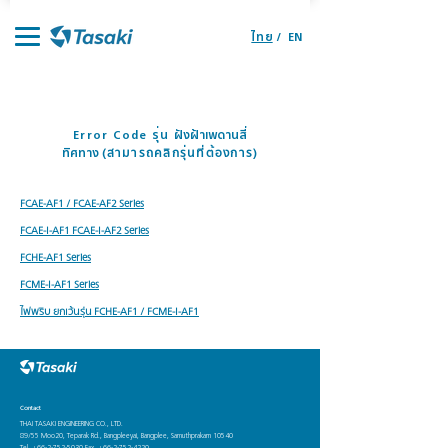
ไทย
/
EN
หน้าแรก
ผลิตภัณฑ์
จุดจำหน่ายอะไหล่
ราคาอะไหล่
ติดต่อเรา
ตัวแทนจำหน่าย
Error Code รุ่น
ฝังฝ้าเพดานสี่
ทิศทาง
(สามารถคลิกรุ่นที่ต้องการ)
FCAE-AF1 / FCAE-AF2 Series
FCAE-I-AF1 FCAE-I-AF2 Series
FCHE-AF1 Series
FCME-I-AF1 Series
ไฟพริบ ยกเว้นรุ่น FCHE-AF1 / FCME-I-AF1
Contact
THAI TASAKI ENGINEERING CO., LTD.
89/55 Moo20, Teparak Rd., Bangpleeyai, Bangplee, Samuthprakarn 10540
Tel.
+66-2-752-5030
Fax.
+66-2-752-4220