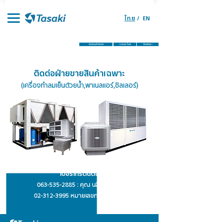
ไทย
/
EN
หน้าแรก
ผลิตภัณฑ์
จุดจำหน่ายอะไหล่
ตัวแทนจำหน่าย
ราคาอะไหล่
ติดต่อเรา
ติดต่อฝ่ายขายสินค้าเฉพาะ
(เครื่องทำลมเย็นด้วยน้ำ,พาเนลแอร์,ชิลเลอร์)
เบอร์โทรติดต่อ
063-535-2885
: คุณ นลินี หงษ์จร
02-312-3995
หมายเลขภายใน #375