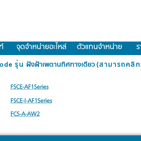
์
จุดจำหน่ายอะไหล่
ตัวแทนจำหน่าย
ร
ode รุ่น
ฝังฝ้าเพดานทิศทางเดียว
(สามารถคลิกรุ
FSCE-AF1Series
FSCE-I-AF1Series
FCS-A-AW2